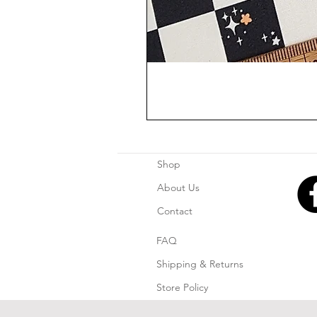
Shop
About Us
Contact
FAQ
Shipping & Returns
Store Policy