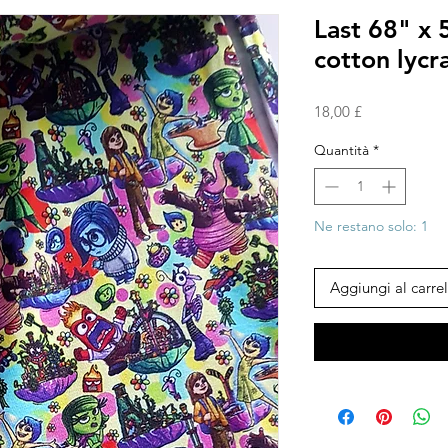
Last 68" x 
cotton lycr
Prezzo
18,00 £
Quantità
*
Ne restano solo: 1
Aggiungi al carrel